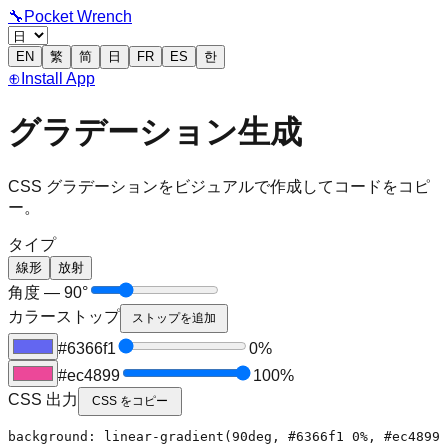
🔧
Pocket Wrench
EN
繁
简
日
FR
ES
한
⊕
Install App
グラデーション生成
CSS グラデーションをビジュアルで作成してコードをコピ
ー。
タイプ
線形
放射
角度 — 90°
カラーストップ
ストップを追加
#6366f1
0
%
#ec4899
100
%
CSS 出力
CSS をコピー
background: linear-gradient(90deg, #6366f1 0%, #ec4899 