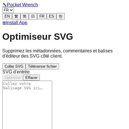
🔧
Pocket Wrench
EN
繁
简
日
FR
ES
한
⊕
Install App
Optimiseur SVG
Supprimez les métadonnées, commentaires et balises
d'éditeur des SVG côté client.
Coller SVG
Téléverser fichier
SVG d'entrée
Optimiser
Effacer