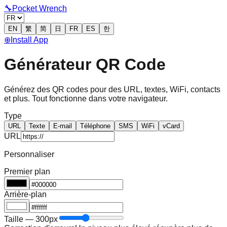
🔧
Pocket Wrench
EN
繁
简
日
FR
ES
한
⊕
Install App
Générateur QR Code
Générez des QR codes pour des URL, textes, WiFi, contacts
et plus. Tout fonctionne dans votre navigateur.
Type
URL
Texte
E-mail
Téléphone
SMS
WiFi
vCard
URL
Personnaliser
Premier plan
Arrière-plan
Taille — 300px