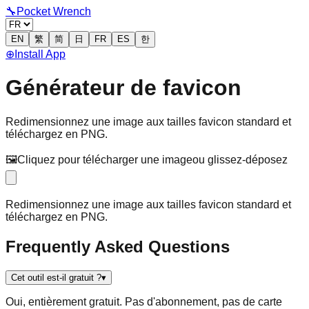
🔧
Pocket Wrench
EN
繁
简
日
FR
ES
한
⊕
Install App
Générateur de favicon
Redimensionnez une image aux tailles favicon standard et
téléchargez en PNG.
🖼️
Cliquez pour télécharger une image
ou glissez-déposez
Redimensionnez une image aux tailles favicon standard et
téléchargez en PNG.
Frequently Asked Questions
Cet outil est-il gratuit ?
▾
Oui, entièrement gratuit. Pas d'abonnement, pas de carte