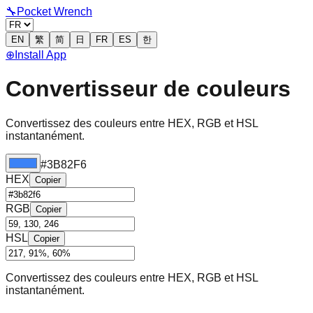
🔧
Pocket Wrench
EN
繁
简
日
FR
ES
한
⊕
Install App
Convertisseur de couleurs
Convertissez des couleurs entre HEX, RGB et HSL
instantanément.
#3B82F6
HEX
Copier
RGB
Copier
HSL
Copier
Convertissez des couleurs entre HEX, RGB et HSL
instantanément.