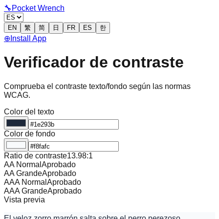
🔧
Pocket Wrench
EN
繁
简
日
FR
ES
한
⊕
Install App
Verificador de contraste
Comprueba el contraste texto/fondo según las normas
WCAG.
Color del texto
Color de fondo
Ratio de contraste
13.98
:1
AA Normal
Aprobado
AA Grande
Aprobado
AAA Normal
Aprobado
AAA Grande
Aprobado
Vista previa
El veloz zorro marrón salta sobre el perro perezoso.